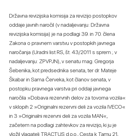
Državna revizijska komisija za revizijo postopkov
oddaje javnih naročil (v nadaljevanju: Državna
revizijska komisija) je na podlagi 39. in 70. člena
Zakona o pravnem varstvu v postopkih javnega
naročanja (Uradni list RS, št. 43/2011 s sprem.; v
nadaljevanju: ZPVPJN), v senatu mag. Gregorja
Šebenika, kot predsednika senata, ter dr. Mateje
Škabar in Sama Červeka, kot članov senata, v
postopku pravnega varstva pri oddaji javnega
naročila »Dobava rezervnih delov za tovorna vozila«
v sklopih 2 »Originalni rezervni deli za vozila IVECO«
in 3 »Originalni rezervni deli za vozila MAN«,
začetem na podlagi zahtevkov za revizijo, ki ju je
vložil vlagatelj TRACTUS d.o.o., Cesta k Tamu 21,