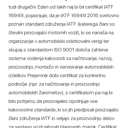
tudi drugačni. Eden od takih naj bi bil certifikat IATF
16949; pojasnjuje, da je IATF 16949:2016 svetovno
priznan standard združenja IATF (katerega člani so
številni proizvajalci motornih vozil), ki se nanaša na
organizacije v avtomobilski oskrbovalni verigi ter
skupaj s standardom ISO 9001 določa zahteve
sistema vodenja kakovosti za načrtovanje, razvoj,
proizvodnjo, montažo in servisiranje avtomobilskih
izdelkov. Prejemnik dobi certifikat za konkretno
področje (npr. za načrtovanje in proizvodnjo
avtomobilskih žarometov), s certifikatom pa naj bi
bilo potrjeno, da proizvajalec izpolnjuje vse
kakovostne standarde, ki so jih predpisali proizvajalci
člani združenja IATF in veljajo za proizvodnjo delov
za sestavo vozil njihovih blagovnih znamk. Certifikat