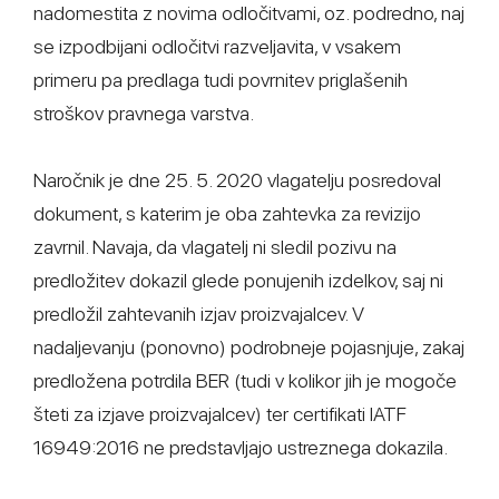
nadomestita z novima odločitvami, oz. podredno, naj
se izpodbijani odločitvi razveljavita, v vsakem
primeru pa predlaga tudi povrnitev priglašenih
stroškov pravnega varstva.
Naročnik je dne 25. 5. 2020 vlagatelju posredoval
dokument, s katerim je oba zahtevka za revizijo
zavrnil. Navaja, da vlagatelj ni sledil pozivu na
predložitev dokazil glede ponujenih izdelkov, saj ni
predložil zahtevanih izjav proizvajalcev. V
nadaljevanju (ponovno) podrobneje pojasnjuje, zakaj
predložena potrdila BER (tudi v kolikor jih je mogoče
šteti za izjave proizvajalcev) ter certifikati IATF
16949:2016 ne predstavljajo ustreznega dokazila.