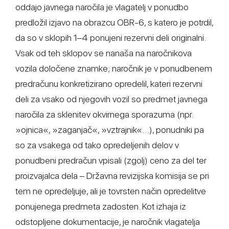
oddajo javnega naročila je vlagatelj v ponudbo
predložil izjavo na obrazcu OBR-6, s katero je potrdil,
da so v sklopih 1–4 ponujeni rezervni deli originalni.
Vsak od teh sklopov se nanaša na naročnikova
vozila določene znamke; naročnik je v ponudbenem
predračunu konkretizirano opredelil, kateri rezervni
deli za vsako od njegovih vozil so predmet javnega
naročila za sklenitev okvirnega sporazuma (npr.
»ojnica«, »zaganjač«, »vztrajnik«…), ponudniki pa
so za vsakega od tako opredeljenih delov v
ponudbeni predračun vpisali (zgolj) ceno za del ter
proizvajalca dela – Državna revizijska komisija se pri
tem ne opredeljuje, ali je tovrsten način opredelitve
ponujenega predmeta zadosten. Kot izhaja iz
odstopljene dokumentacije, je naročnik vlagatelja