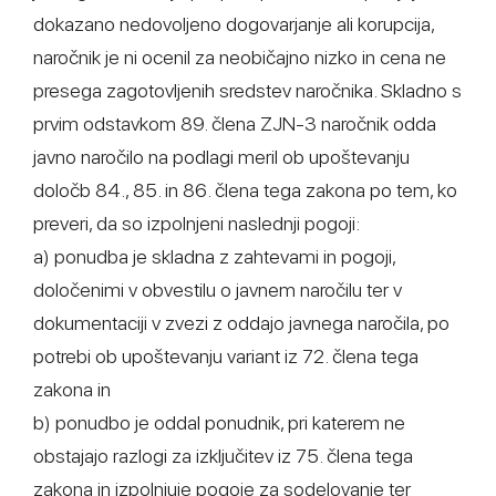
dokazano nedovoljeno dogovarjanje ali korupcija,
naročnik je ni ocenil za neobičajno nizko in cena ne
presega zagotovljenih sredstev naročnika. Skladno s
prvim odstavkom 89. člena ZJN-3 naročnik odda
javno naročilo na podlagi meril ob upoštevanju
določb 84., 85. in 86. člena tega zakona po tem, ko
preveri, da so izpolnjeni naslednji pogoji:
a) ponudba je skladna z zahtevami in pogoji,
določenimi v obvestilu o javnem naročilu ter v
dokumentaciji v zvezi z oddajo javnega naročila, po
potrebi ob upoštevanju variant iz 72. člena tega
zakona in
b) ponudbo je oddal ponudnik, pri katerem ne
obstajajo razlogi za izključitev iz 75. člena tega
zakona in izpolnjuje pogoje za sodelovanje ter