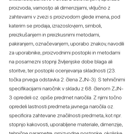
proizvoda, varnostjo ali dimenzijami, vključno z
zahtevami v zvezi s proizvodom glede imena, pod
katerim se prodaja, izrazoslovjem, simboli,
preizkušanjem in preizkusnimi metodami,
pakiranjem, označevanjem, uporabo znakov, navodili
za uporabnike, proizvodnimi postopki in metodami
na posamezni stopnji življenjske dobe blaga ali
storitve, ter postopki ocenjevanja skladnosti (23.
točka prvega odstavka 2. člena ZJN-3). S tehničnimi
specifikacijami naročnik v skladu z 68. členom ZJN-
3 opredeli oz. opiše predmet naročila. Z njimi točno
opredeli lastnosti predmeta javnega naročila oz.
specificira zahtevane značilnosti predmeta, kot npr.
stopnjo kakovosti, uporabljene materiale, dimenzije,
tehnične parametre, proizvodne postopke, okoljske