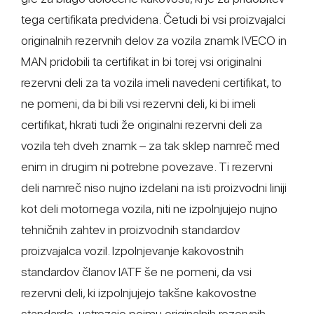
tega certifikata predvidena. Četudi bi vsi proizvajalci
originalnih rezervnih delov za vozila znamk IVECO in
MAN pridobili ta certifikat in bi torej vsi originalni
rezervni deli za ta vozila imeli navedeni certifikat, to
ne pomeni, da bi bili vsi rezervni deli, ki bi imeli
certifikat, hkrati tudi že originalni rezervni deli za
vozila teh dveh znamk – za tak sklep namreč med
enim in drugim ni potrebne povezave. Ti rezervni
deli namreč niso nujno izdelani na isti proizvodni liniji
kot deli motornega vozila, niti ne izpolnjujejo nujno
tehničnih zahtev in proizvodnih standardov
proizvajalca vozil. Izpolnjevanje kakovostnih
standardov članov IATF še ne pomeni, da vsi
rezervni deli, ki izpolnjujejo takšne kakovostne
standarde, ustrezajo pojmu originalnih rezervnih