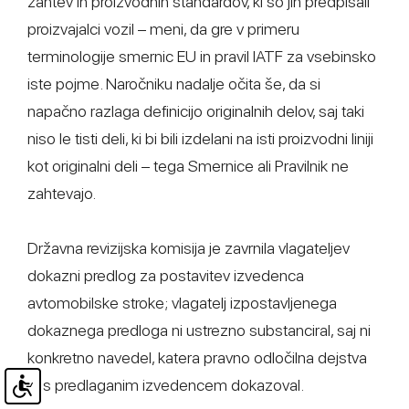
zahtev in proizvodnih standardov, ki so jih predpisali
proizvajalci vozil – meni, da gre v primeru
terminologije smernic EU in pravil IATF za vsebinsko
iste pojme. Naročniku nadalje očita še, da si
napačno razlaga definicijo originalnih delov, saj taki
niso le tisti deli, ki bi bili izdelani na isti proizvodni liniji
kot originalni deli – tega Smernice ali Pravilnik ne
zahtevajo.
Državna revizijska komisija je zavrnila vlagateljev
dokazni predlog za postavitev izvedenca
avtomobilske stroke; vlagatelj izpostavljenega
dokaznega predloga ni ustrezno substanciral, saj ni
konkretno navedel, katera pravno odločilna dejstva
bi s predlaganim izvedencem dokazoval.