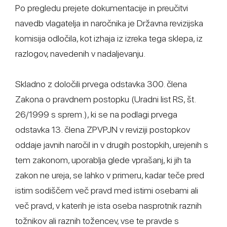
Po pregledu prejete dokumentacije in preučitvi
navedb vlagatelja in naročnika je Državna revizijska
komisija odločila, kot izhaja iz izreka tega sklepa, iz
razlogov, navedenih v nadaljevanju.
Skladno z določili prvega odstavka 300. člena
Zakona o pravdnem postopku (Uradni list RS, št.
26/1999 s sprem.), ki se na podlagi prvega
odstavka 13. člena ZPVPJN v reviziji postopkov
oddaje javnih naročil in v drugih postopkih, urejenih s
tem zakonom, uporablja glede vprašanj, ki jih ta
zakon ne ureja, se lahko v primeru, kadar teče pred
istim sodiščem več pravd med istimi osebami ali
več pravd, v katerih je ista oseba nasprotnik raznih
tožnikov ali raznih tožencev, vse te pravde s