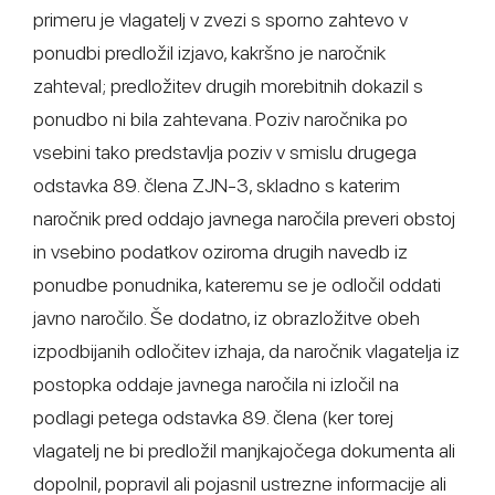
primeru je vlagatelj v zvezi s sporno zahtevo v
ponudbi predložil izjavo, kakršno je naročnik
zahteval; predložitev drugih morebitnih dokazil s
ponudbo ni bila zahtevana. Poziv naročnika po
vsebini tako predstavlja poziv v smislu drugega
odstavka 89. člena ZJN-3, skladno s katerim
naročnik pred oddajo javnega naročila preveri obstoj
in vsebino podatkov oziroma drugih navedb iz
ponudbe ponudnika, kateremu se je odločil oddati
javno naročilo. Še dodatno, iz obrazložitve obeh
izpodbijanih odločitev izhaja, da naročnik vlagatelja iz
postopka oddaje javnega naročila ni izločil na
podlagi petega odstavka 89. člena (ker torej
vlagatelj ne bi predložil manjkajočega dokumenta ali
dopolnil, popravil ali pojasnil ustrezne informacije ali