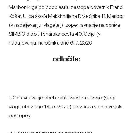
Maribor, ki ga po pooblastilu zastopa odvetnik Franci
Košar, Ulica škofa Maksimilijana Držečnika 11, Maribor
(v nadaljevanju: vlagatelj), zoper ravnanje naročnika
SIMBIO d.o.o., Teharska cesta 49, Celje (v
nadaljevanju: naročnik), dne 6. 7. 2020
odločila:
1. Obravnavanje obeh zahtevkov za revizijo (vlogi
vlagatelja z dne 14. 5. 2020) se združi v en revizijski
postopek.