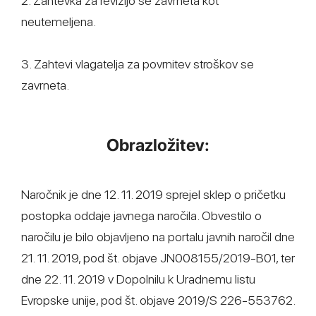
2. Zahtevka za revizijo se zavrneta kot
neutemeljena.
3. Zahtevi vlagatelja za povrnitev stroškov se
zavrneta.
Obrazložitev:
Naročnik je dne 12. 11. 2019 sprejel sklep o pričetku
postopka oddaje javnega naročila. Obvestilo o
naročilu je bilo objavljeno na portalu javnih naročil dne
21. 11. 2019, pod št. objave JN008155/2019-B01, ter
dne 22. 11. 2019 v Dopolnilu k Uradnemu listu
Evropske unije, pod št. objave 2019/S 226-553762.