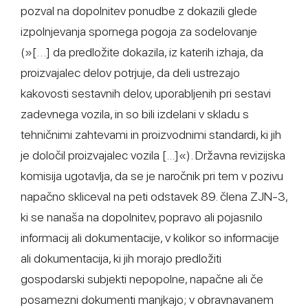
pozval na dopolnitev ponudbe z dokazili glede
izpolnjevanja spornega pogoja za sodelovanje
(»[…] da predložite dokazila, iz katerih izhaja, da
proizvajalec delov potrjuje, da deli ustrezajo
kakovosti sestavnih delov, uporabljenih pri sestavi
zadevnega vozila, in so bili izdelani v skladu s
tehničnimi zahtevami in proizvodnimi standardi, ki jih
je določil proizvajalec vozila [...]«). Državna revizijska
komisija ugotavlja, da se je naročnik pri tem v pozivu
napačno skliceval na peti odstavek 89. člena ZJN-3,
ki se nanaša na dopolnitev, popravo ali pojasnilo
informacij ali dokumentacije, v kolikor so informacije
ali dokumentacija, ki jih morajo predložiti
gospodarski subjekti nepopolne, napačne ali če
posamezni dokumenti manjkajo; v obravnavanem