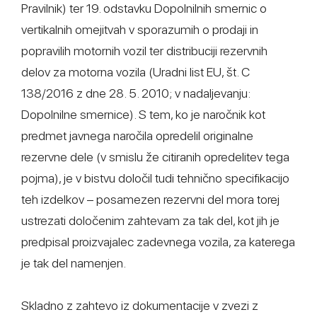
Pravilnik) ter 19. odstavku Dopolnilnih smernic o
vertikalnih omejitvah v sporazumih o prodaji in
popravilih motornih vozil ter distribuciji rezervnih
delov za motorna vozila (Uradni list EU, št. C
138/2016 z dne 28. 5. 2010; v nadaljevanju:
Dopolnilne smernice). S tem, ko je naročnik kot
predmet javnega naročila opredelil originalne
rezervne dele (v smislu že citiranih opredelitev tega
pojma), je v bistvu določil tudi tehnično specifikacijo
teh izdelkov – posamezen rezervni del mora torej
ustrezati določenim zahtevam za tak del, kot jih je
predpisal proizvajalec zadevnega vozila, za katerega
je tak del namenjen.
Skladno z zahtevo iz dokumentacije v zvezi z