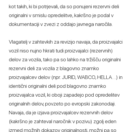
kot takih, ki bi potrjevali, da so ponujeni rezervni deli
originalni v smislu opredelitve, kakršno je podal v
dokumentaciji v zvezi z oddajo javnega naročila.
Vlagatelj v zahtevkih za revizijo navaja, da proizvajalci
vozil niso nujno hkrati tudi proizvajalci (rezervnih)
delov za vozila, tako pa so lahko na tržišču originalni
rezervni deli za vozila z blagovno znamko
proizvajalcev delov (npr. JURID, WABCO, HELLA…) in
identični originalni deli pod blagovno znamko
proizvajalca vozil, ki oboji zapadejo pod opredelitev
originalnih delov, povzeto po evropski zakonodaji.
Navaja, da je izjava proizvajalcev rezervnih delov
(kakršno je zahteval naročnik v pozivu) zgolj eden
izmed možnih dokazov originalnosti, možni pa so