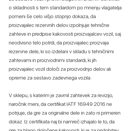
o skladnosti s tem standardom po mnenju vlagatelja
pomeni še celo višjo stopnjo dokaza, da
proizvajalec rezervnih delov izpolnjuje tehnične
zahteve in predpise kakovosti proizvajalcev vozil, saj
neodvisno telo potrdi, da proizvajalec proizvaja
rezervne dele, ki so izdelani v skladu s tehničnimi
zahtevami in proizvodnimi standardi, ki jih
proizvajalec vozil določi za proizvodnjo delov ali
opreme za sestavo zadevnega vozila.
V sklepu, s katerim je zavrnil zahtevek za revizijo,
naročnik meni, da certifikat IATF 16949:2016 ne
potrjuje, da gre za originalne dele in zato ni primeren
dokaz. Iz certifikata naj bi namreč izhajalo le to, da
gre za blago določene kakovosti, ki je za pridobitev