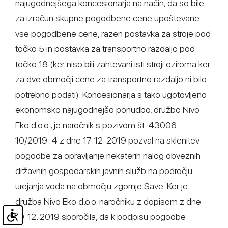
najugodnejšega koncesionarja na način, da so bile
za izračun skupne pogodbene cene upoštevane
vse pogodbene cene, razen postavka za stroje pod
točko 5 in postavka za transportno razdaljo pod
točko 18 (ker niso bili zahtevani isti stroji oziroma ker
za dve območji cene za transportno razdaljo ni bilo
potrebno podati). Koncesionarja s tako ugotovljeno
ekonomsko najugodnejšo ponudbo, družbo Nivo
Eko d.o.o., je naročnik s pozivom št. 43006-
10/2019-4 z dne 17. 12. 2019 pozval na sklenitev
pogodbe za opravljanje nekaterih nalog obveznih
državnih gospodarskih javnih služb na področju
urejanja voda na območju zgornje Save. Ker je
družba Nivo Eko d.o.o. naročniku z dopisom z dne
19. 12. 2019 sporočila, da k podpisu pogodbe