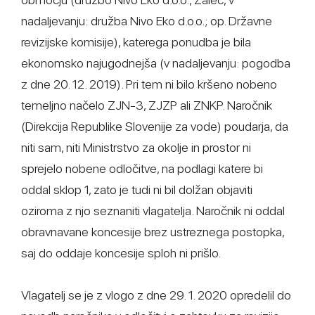
nadaljevanju: družba Nivo Eko d.o.o.; op. Državne
revizijske komisije), katerega ponudba je bila
ekonomsko najugodnejša (v nadaljevanju: pogodba
z dne 20. 12. 2019). Pri tem ni bilo kršeno nobeno
temeljno načelo ZJN-3, ZJZP ali ZNKP. Naročnik
(Direkcija Republike Slovenije za vode) poudarja, da
niti sam, niti Ministrstvo za okolje in prostor ni
sprejelo nobene odločitve, na podlagi katere bi
oddal sklop 1, zato je tudi ni bil dolžan objaviti
oziroma z njo seznaniti vlagatelja. Naročnik ni oddal
obravnavane koncesije brez ustreznega postopka,
saj do oddaje koncesije sploh ni prišlo.
Vlagatelj se je z vlogo z dne 29. 1. 2020 opredelil do