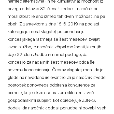
namreč alternativna (in ne kumulativna) možnosti iz
prvega odstavka 32. člena Uredbe – naročnik bi
moral izbrati le eno izmed teh dveh možnosti, ne pa
obeh. Z zahtevkom z dne 18. 6. 2019, na podlagi
katerega je moral vlagatelj po prenehanju
koncesijskega razmerja še šest mesecev izvajati
javno službo, je naročnik izčrpal možnosti, ki mu jih
daje 32. člen Uredbe in ni imel podlage, da
koncesijo za nadaljnjih šest mesecev odda še
novemu koncesionarju. Čeprav vlagatelj meni, da je
glede na navedeno irelevantno, ali je naročnik izvedel
postopek ponovnega odpiranja konkurence za
primere, ko je okvirni sporazum sklenjen z več
gospodarskimi subjekti, kot opredeljuje ZJN-3,
dodaja, da naročnik k oddaji ponudbe ni povabil vseh