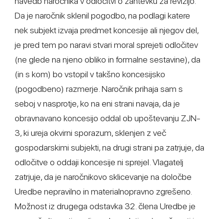
navedb naročnika v odločitvi o zahtevku za revizijo.
Da je naročnik sklenil pogodbo, na podlagi katere
nek subjekt izvaja predmet koncesije ali njegov del,
je pred tem po naravi stvari moral sprejeti odločitev
(ne glede na njeno obliko in formalne sestavine), da
(in s kom) bo vstopil v takšno koncesijsko
(pogodbeno) razmerje. Naročnik prihaja sam s
seboj v nasprotje, ko na eni strani navaja, da je
obravnavano koncesijo oddal ob upoštevanju ZJN-
3, ki ureja okvirni sporazum, sklenjen z več
gospodarskimi subjekti, na drugi strani pa zatrjuje, da
odločitve o oddaji koncesije ni sprejel. Vlagatelj
zatrjuje, da je naročnikovo sklicevanje na določbe
Uredbe nepravilno in materialnopravno zgrešeno.
Možnost iz drugega odstavka 32. člena Uredbe je