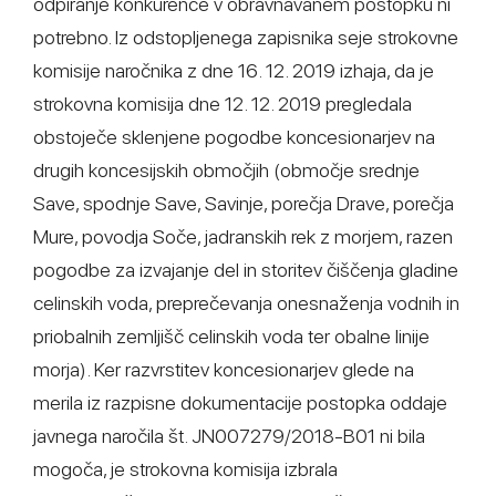
odpiranje konkurence v obravnavanem postopku ni
potrebno. Iz odstopljenega zapisnika seje strokovne
komisije naročnika z dne 16. 12. 2019 izhaja, da je
strokovna komisija dne 12. 12. 2019 pregledala
obstoječe sklenjene pogodbe koncesionarjev na
drugih koncesijskih območjih (območje srednje
Save, spodnje Save, Savinje, porečja Drave, porečja
Mure, povodja Soče, jadranskih rek z morjem, razen
pogodbe za izvajanje del in storitev čiščenja gladine
celinskih voda, preprečevanja onesnaženja vodnih in
priobalnih zemljišč celinskih voda ter obalne linije
morja). Ker razvrstitev koncesionarjev glede na
merila iz razpisne dokumentacije postopka oddaje
javnega naročila št. JN007279/2018-B01 ni bila
mogoča, je strokovna komisija izbrala