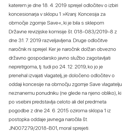
katerem je dne 18. 4. 2019 sprejel odločitev o izbiri
koncesionarja v sklopu 1 »Kranj: Koncesija za
območje zgornje Save«, ki je bila s sklepom
Državne revizijske komisije št. 018-083/2019-8 z
dne 31. 7. 2019 razveljavljena. Druge odločitve
naročnik ni sprejel. Ker je naročnik dolžan obvezno
državno gospodarsko javno službo zagotavljati
nepretrgoma, tj. tudi po 24. 12. 2019, ko jo je
prenehal izvajati vlagatelj, je določeno odločitev o
oddaji koncesije na območju zgornje Save vlagatelju
neznanemu ponudniku (ne glede na njeno obliko), ki
po vsebini predstavlja celoto ali del predmeta
pogodbe z dne 24. 6. 2015 oziroma sklopa 1 iz
postopka oddaje javnega naročila št.
JN007279/2018-B01, moral sprejeti.