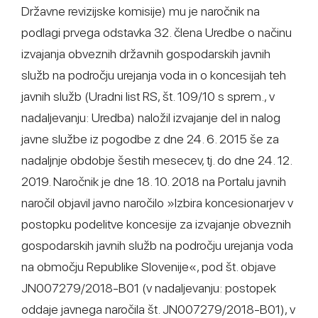
Državne revizijske komisije) mu je naročnik na
podlagi prvega odstavka 32. člena Uredbe o načinu
izvajanja obveznih državnih gospodarskih javnih
služb na področju urejanja voda in o koncesijah teh
javnih služb (Uradni list RS, št. 109/10 s sprem., v
nadaljevanju: Uredba) naložil izvajanje del in nalog
javne službe iz pogodbe z dne 24. 6. 2015 še za
nadaljnje obdobje šestih mesecev, tj. do dne 24. 12.
2019. Naročnik je dne 18. 10. 2018 na Portalu javnih
naročil objavil javno naročilo »Izbira koncesionarjev v
postopku podelitve koncesije za izvajanje obveznih
gospodarskih javnih služb na področju urejanja voda
na območju Republike Slovenije«, pod št. objave
JN007279/2018-B01 (v nadaljevanju: postopek
oddaje javnega naročila št. JN007279/2018-B01), v