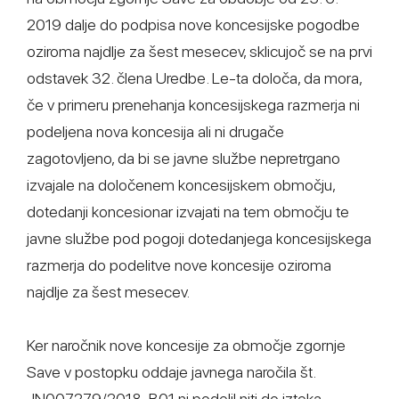
2019 dalje do podpisa nove koncesijske pogodbe
oziroma najdlje za šest mesecev, sklicujoč se na prvi
odstavek 32. člena Uredbe. Le-ta določa, da mora,
če v primeru prenehanja koncesijskega razmerja ni
podeljena nova koncesija ali ni drugače
zagotovljeno, da bi se javne službe nepretrgano
izvajale na določenem koncesijskem območju,
dotedanji koncesionar izvajati na tem območju te
javne službe pod pogoji dotedanjega koncesijskega
razmerja do podelitve nove koncesije oziroma
najdlje za šest mesecev.
Ker naročnik nove koncesije za območje zgornje
Save v postopku oddaje javnega naročila št.
JN007279/2018-B01 ni podelil niti do izteka