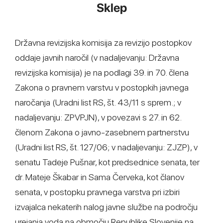
Sklep
Državna revizijska komisija za revizijo postopkov
oddaje javnih naročil (v nadaljevanju: Državna
revizijska komisija) je na podlagi 39. in 70. člena
Zakona o pravnem varstvu v postopkih javnega
naročanja (Uradni list RS, št. 43/11 s sprem.; v
nadaljevanju: ZPVPJN), v povezavi s 27. in 62.
členom Zakona o javno-zasebnem partnerstvu
(Uradni list RS, št. 127/06; v nadaljevanju: ZJZP), v
senatu Tadeje Pušnar, kot predsednice senata, ter
dr. Mateje Škabar in Sama Červeka, kot članov
senata, v postopku pravnega varstva pri izbiri
izvajalca nekaterih nalog javne službe na področju
urejanja voda na območju Republike Slovenije na