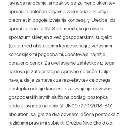
javnega naročanja, ampak so se za njeno sklenitev
uporabile določbe veljavne zakonodaje, ki ureja
predmet in pogoje izvajanja koncesij, tj. Uredbe, ob
uporabi določil ZJN-3 v primerih, ko je okvirni
sporazum sklenjen z več gospodarskimi subjekti
(izbor med obstoječimi koncesionarji z veljavnimi
koncesijskimi pogodbami, upoštevaje najnižjo
ponujeno ceno). Za uveljavljanje zahtevkov iz tega
naslova je zato pristojno Upravno sodišče. Dalje
navaja, da je zahtevek za razveljavitev celotnega
postopka oddaje koncesije za izvajanje obveznih
gospodarskih javnih služb na podlagi postopka
oddaje javnega naročila št. JN007279/2018-B01
absurden, saj gre za dva povsem ločena postopka z
različnimi pravnimi subjekti. Družba Nivo Eko d.o.o.