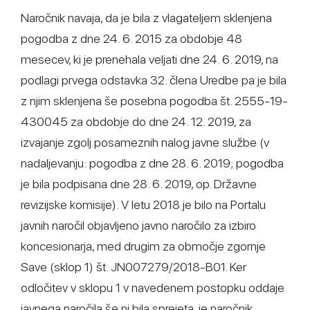
Naročnik navaja, da je bila z vlagateljem sklenjena
pogodba z dne 24. 6. 2015 za obdobje 48
mesecev, ki je prenehala veljati dne 24. 6. 2019, na
podlagi prvega odstavka 32. člena Uredbe pa je bila
z njim sklenjena še posebna pogodba št. 2555-19-
430045 za obdobje do dne 24. 12. 2019, za
izvajanje zgolj posameznih nalog javne službe (v
nadaljevanju: pogodba z dne 28. 6. 2019; pogodba
je bila podpisana dne 28. 6. 2019, op. Državne
revizijske komisije). V letu 2018 je bilo na Portalu
javnih naročil objavljeno javno naročilo za izbiro
koncesionarja, med drugim za območje zgornje
Save (sklop 1) št. JN007279/2018-B01. Ker
odločitev v sklopu 1 v navedenem postopku oddaje
javnega naročila še ni bila sprejeta, je naročnik