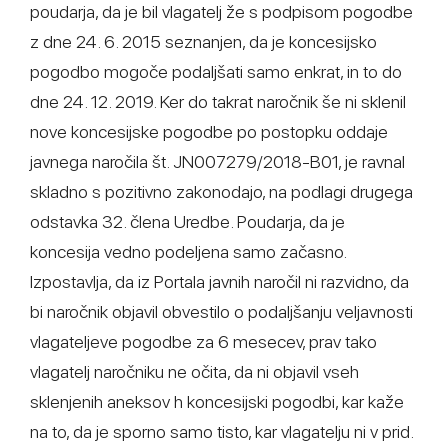
poudarja, da je bil vlagatelj že s podpisom pogodbe
z dne 24. 6. 2015 seznanjen, da je koncesijsko
pogodbo mogoče podaljšati samo enkrat, in to do
dne 24. 12. 2019. Ker do takrat naročnik še ni sklenil
nove koncesijske pogodbe po postopku oddaje
javnega naročila št. JN007279/2018-B01, je ravnal
skladno s pozitivno zakonodajo, na podlagi drugega
odstavka 32. člena Uredbe. Poudarja, da je
koncesija vedno podeljena samo začasno.
Izpostavlja, da iz Portala javnih naročil ni razvidno, da
bi naročnik objavil obvestilo o podaljšanju veljavnosti
vlagateljeve pogodbe za 6 mesecev, prav tako
vlagatelj naročniku ne očita, da ni objavil vseh
sklenjenih aneksov h koncesijski pogodbi, kar kaže
na to, da je sporno samo tisto, kar vlagatelju ni v prid.