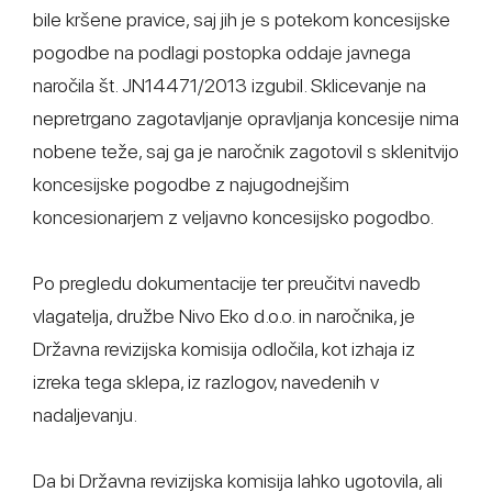
bile kršene pravice, saj jih je s potekom koncesijske
pogodbe na podlagi postopka oddaje javnega
naročila št. JN14471/2013 izgubil. Sklicevanje na
nepretrgano zagotavljanje opravljanja koncesije nima
nobene teže, saj ga je naročnik zagotovil s sklenitvijo
koncesijske pogodbe z najugodnejšim
koncesionarjem z veljavno koncesijsko pogodbo.
Po pregledu dokumentacije ter preučitvi navedb
vlagatelja, družbe Nivo Eko d.o.o. in naročnika, je
Državna revizijska komisija odločila, kot izhaja iz
izreka tega sklepa, iz razlogov, navedenih v
nadaljevanju.
Da bi Državna revizijska komisija lahko ugotovila, ali