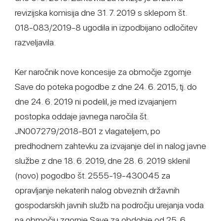
revizijska komisija dne 31. 7. 2019 s sklepom št.
018-083/2019-8 ugodila in izpodbijano odločitev
razveljavila.
Ker naročnik nove koncesije za območje zgornje
Save do poteka pogodbe z dne 24. 6. 2015, tj. do
dne 24. 6. 2019 ni podelil, je med izvajanjem
postopka oddaje javnega naročila št.
JN007279/2018-B01 z vlagateljem, po
predhodnem zahtevku za izvajanje del in nalog javne
službe z dne 18. 6. 2019, dne 28. 6. 2019 sklenil
(novo) pogodbo št. 2555-19-430045 za
opravljanje nekaterih nalog obveznih državnih
gospodarskih javnih služb na področju urejanja voda
na območju zgornje Save za obdobje od 25. 6.