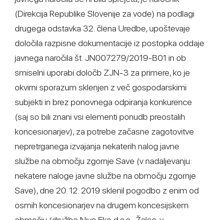
(Direkcija Republike Slovenije za vode) na podlagi
drugega odstavka 32. člena Uredbe, upoštevaje
določila razpisne dokumentacije iz postopka oddaje
javnega naročila št. JN007279/2019-B01 in ob
smiselni uporabi določb ZJN-3 za primere, ko je
okvirni sporazum sklenjen z več gospodarskimi
subjekti in brez ponovnega odpiranja konkurence
(saj so bili znani vsi elementi ponudb preostalih
koncesionarjev), za potrebe začasne zagotovitve
nepretrganega izvajanja nekaterih nalog javne
službe na območju zgornje Save (v nadaljevanju:
nekatere naloge javne službe na območju zgornje
Save), dne 20. 12. 2019 sklenil pogodbo z enim od
osmih koncesionarjev na drugem koncesijskem
območju (družbo Nivo Eko d.o.o., Žalec, v