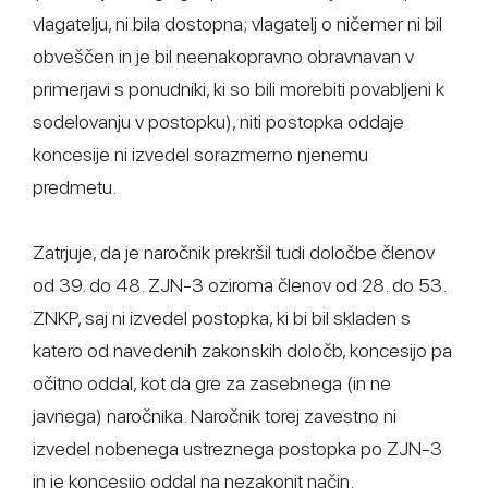
vlagatelju, ni bila dostopna; vlagatelj o ničemer ni bil
obveščen in je bil neenakopravno obravnavan v
primerjavi s ponudniki, ki so bili morebiti povabljeni k
sodelovanju v postopku), niti postopka oddaje
koncesije ni izvedel sorazmerno njenemu
predmetu.
Zatrjuje, da je naročnik prekršil tudi določbe členov
od 39. do 48. ZJN-3 oziroma členov od 28. do 53.
ZNKP, saj ni izvedel postopka, ki bi bil skladen s
katero od navedenih zakonskih določb, koncesijo pa
očitno oddal, kot da gre za zasebnega (in ne
javnega) naročnika. Naročnik torej zavestno ni
izvedel nobenega ustreznega postopka po ZJN-3
in je koncesijo oddal na nezakonit način.