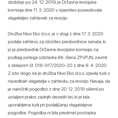
obdobje po 24. 12. 2019, je Državna revizijska
komisija dne 11. 3. 2020 v izjasnitev posredovala
vlagateljev zahtevek za revizijo.
Družba Nivo Eko d.o.o. je v vlogi z dne 17. 3. 2020
podala zahtevo za izločitev predsednice senata, ki
jo je predsednik Državne revizijske komisije, na
podlagi petega odstavka 66. člena ZPVPJN, zavrnil
s sklepom št. 018-017/2020-20 z dne 6. 4. 2020.
Z isto vlogo se je družba Nivo Eko d.o.o. izjavila tudi o
navedbah vlagatelja v zahtevku za revizijo. Navaja, da
je naročnik pogodbo z dne 20. 12. 2019 sklenil po
ustaljeni praksi zadnjih desetih let, ki je bila
uporabljena tudi pri podaljšanju vlagateljeve
pogodbe. Pogodba ni bila predmet postopka