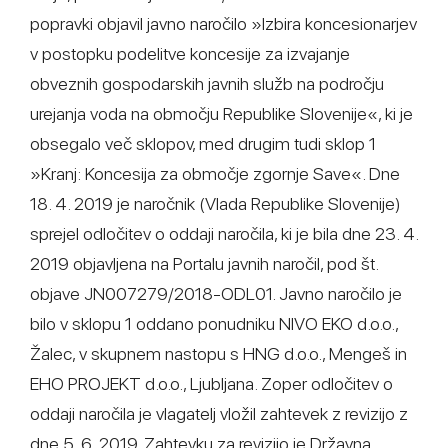
popravki objavil javno naročilo »Izbira koncesionarjev
v postopku podelitve koncesije za izvajanje
obveznih gospodarskih javnih služb na področju
urejanja voda na območju Republike Slovenije«, ki je
obsegalo več sklopov, med drugim tudi sklop 1
»Kranj: Koncesija za območje zgornje Save«. Dne
18. 4. 2019 je naročnik (Vlada Republike Slovenije)
sprejel odločitev o oddaji naročila, ki je bila dne 23. 4.
2019 objavljena na Portalu javnih naročil, pod št.
objave JN007279/2018-ODL01. Javno naročilo je
bilo v sklopu 1 oddano ponudniku NIVO EKO d.o.o.,
Žalec, v skupnem nastopu s HNG d.o.o., Mengeš in
EHO PROJEKT d.o.o., Ljubljana. Zoper odločitev o
oddaji naročila je vlagatelj vložil zahtevek z revizijo z
dne 5. 6. 2019. Zahtevku za revizijo je Državna