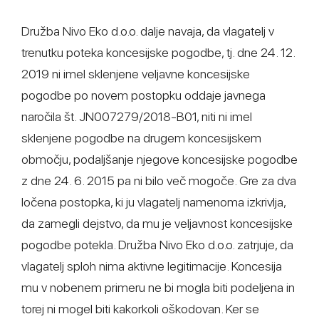
Družba Nivo Eko d.o.o. dalje navaja, da vlagatelj v
trenutku poteka koncesijske pogodbe, tj. dne 24. 12.
2019 ni imel sklenjene veljavne koncesijske
pogodbe po novem postopku oddaje javnega
naročila št. JN007279/2018-B01, niti ni imel
sklenjene pogodbe na drugem koncesijskem
območju, podaljšanje njegove koncesijske pogodbe
z dne 24. 6. 2015 pa ni bilo več mogoče. Gre za dva
ločena postopka, ki ju vlagatelj namenoma izkrivlja,
da zamegli dejstvo, da mu je veljavnost koncesijske
pogodbe potekla. Družba Nivo Eko d.o.o. zatrjuje, da
vlagatelj sploh nima aktivne legitimacije. Koncesija
mu v nobenem primeru ne bi mogla biti podeljena in
torej ni mogel biti kakorkoli oškodovan. Ker se